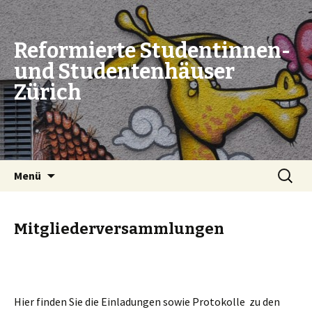
Reformierte Studentinnen-
und Studentenhäuser
Zürich
Zum
Suchen
Menü
Inhalt
nach:
springen
Mitgliederversammlungen
Hier finden Sie die Einladungen sowie Protokolle zu den